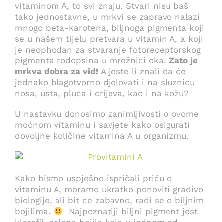
vitaminom A, to svi znaju. Stvari nisu baš
tako jednostavne, u mrkvi se zapravo nalazi
mnogo beta-karotena, biljnoga pigmenta koji
se u našem tijelu pretvara u vitamin A, a koji
je neophodan za stvaranje fotoreceptorskog
pigmenta rodopsina u mrežnici oka.
Zato je
mrkva dobra za vid!
A jeste li znali da će
jednako blagotvorno djelovati i na sluznicu
nosa, usta, pluća i crijeva, kao i na kožu?
U nastavku donosimo zanimljivosti o ovome
moćnom vitaminu i savjete kako osigurati
dovoljne količine vitamina A u organizmu.
Kako bismo uspješno ispričali priču o
vitaminu A, moramo ukratko ponoviti gradivo
biologije, ali bit će zabavno, radi se o biljnim
bojilima.
Najpoznatiji biljni pigment jest