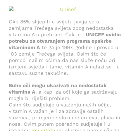
Oko 85% slijepih u svijetu javlja se u
zemljama Trećega svijeta zbog nedostatka
vitamina A u prehrani. Čak je i
UNICEF uvidio
potrebu za otvaranjem programa opskrbe
vitaminom A
te ga je 1997. godine i proveo u
103 zemlje Trećega svijeta. Osim što će
pomoći našim očima da nas služe noću pri
izmjeni svjetla i tame, vitamin A nalazi se i u
sastavu suzne tekućine.
Suhe oči mogu ukazivati na nedostatak
vitamina A
, a kapi za oči koje ga sadržavaju
mogle bi riješiti problem.
Osim što sudjeluje u vlaženju naših očiju,
vitamin A važan je i za zdravlje ostalih
sluznica, primjerice sluznice crijeva, pluća ili
nosa. Ovim putem posredno sudjeluje i u
izgradnji
imuniteta
jer sluznice nam služe za