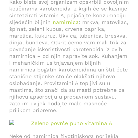
Kako biste svoj organizam opskrbili dovoljnim
količinama karotenoida iz kojih će se kasnije
sintetzirati vitamin A, pojačajte konzumaciju
sljedećih biljnih
namirnica
: mrkva, matovilac,
špinat, zeleni kupus, crvena paprika,
marelica, kukuruz, tikvica, lubenica, breskva,
dinja, bundeva. Otkrit ćemo vam mali trik za
povećanje iskoristivosti karotenoida iz ovih
namirnica – od njih napravite sok. Kuhanjem
i mehaničkim usitnjavanjem biljnih
namirnica bogatih karotenoidima uništit ćete
stanične stijenke što će olakšati njihovo
oslobađanje. Provitamini A topljivi su u
mastima, što znači da su masti potrebne za
njihovu apsorpciju u probavnom sustavu,
zato im uvijek dodajte malo masnoće
prilikom pripreme.
Neke od namirnica životinjskoga porijekla