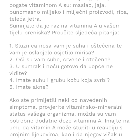
bogate vitaminom A su: maslac, jaja,
punomasno mlijeko i mliječni proizvodi, riba,
teleća jetra.
Sumnjate da je razina vitamina A u vašem
tijelu preniska? Proučite sljedeća pitanja:
1. Sluznica nosa vam je suha i oštećena te
vam je oslabjelo osjetilo mirisa?
2. Oči su vam suhe, crvene i otečene?
3. U sumrak i noću gotovo da uopće ne
vidite?
4. Imate suhu i grubu kožu koja svrbi?
5. Imate akne?
Ako ste primijetili neki od navedenih
simptoma, provjerite vitaminsko-mineralni
status vašega organizma, možda su vam
potrebne dodatne doze vitamina A. Imajte na
umu da vitamin A može stupiti u reakciju s
brojnim lijekovima, kao i da njegov višak u