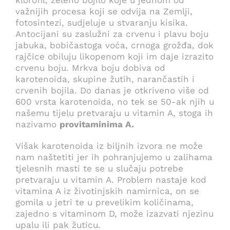
klorofil, zeleno bojilo koje u jednom od
važnijih procesa koji se odvija na Zemlji,
fotosintezi, sudjeluje u stvaranju kisika.
Antocijani su zaslužni za crvenu i plavu boju
jabuka, bobičastoga voća, crnoga grožđa, dok
rajčice obiluju likopenom koji im daje izrazito
crvenu boju. Mrkva boju dobiva od
karotenoida, skupine žutih, narančastih i
crvenih bojila. Do danas je otkriveno više od
600 vrsta karotenoida, no tek se 50-ak njih u
našemu tijelu pretvaraju u vitamin A, stoga ih
nazivamo
provitaminima A.
Višak karotenoida iz biljnih izvora ne može
nam naštetiti jer ih pohranjujemo u zalihama
tjelesnih masti te se u slučaju potrebe
pretvaraju u vitamin A. Problem nastaje kod
vitamina A iz životinjskih namirnica, on se
gomila u jetri te u prevelikim količinama,
zajedno s vitaminom D, može izazvati njezinu
upalu ili pak žuticu.