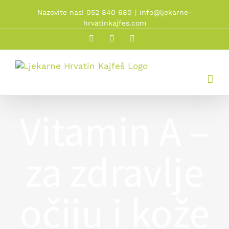
Skip
Nazovite nas! 052 840 680
|
info@ljekarne-
to
hrvatinkajfes.com
content
Facebook
Linkedin
Instagram
Vitamin A –
za zdravlje
očiju i kože